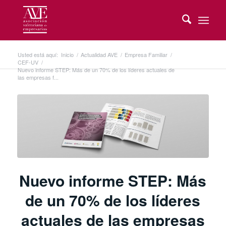
Usted está aquí:
Inicio
/
Actualidad AVE
/
Empresa Familiar
/
CEF-UV
/
Nuevo informe STEP: Más de un 70% de los líderes actuales de
las empresas f...
Nuevo informe STEP: Más
de un 70% de los líderes
actuales de las empresas