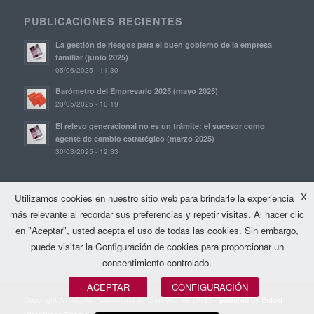
PUBLICACIONES RECIENTES
La gestión de riesgos para el buen gobierno de la empresa
familiar (junio 2025)
05/06/2025 - 11:30
Barómetro del Empresario 2025 (mayo 2025)
28/05/2025 - 10:19
El relevo generacional no es un trámite: el sucesor como
agente de cambio estratégico (marzo 2025)
30/03/2025 - 12:33
© Copyright, 2021. AVE | Asociación Valenciana de Empresarios
X
Utilizamos cookies en nuestro sitio web para brindarle la experiencia
(AVE)
más relevante al recordar sus preferencias y repetir visitas. Al hacer clic
en "Aceptar", usted acepta el uso de todas las cookies. Sin embargo,
puede visitar la Configuración de cookies para proporcionar un
consentimiento controlado.
ACEPTAR
CONFIGURACIÓN
Copyright Asociación Valenciana de Empresarios (AVE) -
powered by Enfold
WordPress Theme