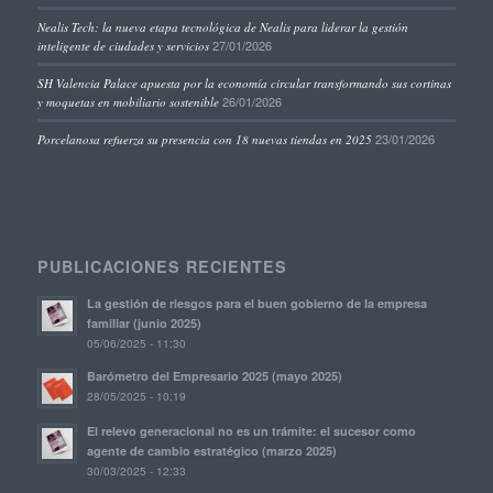
Nealis Tech: la nueva etapa tecnológica de Nealis para liderar la gestión
27/01/2026
inteligente de ciudades y servicios
SH Valencia Palace apuesta por la economía circular transformando sus cortinas
26/01/2026
y moquetas en mobiliario sostenible
23/01/2026
Porcelanosa refuerza su presencia con 18 nuevas tiendas en 2025
PUBLICACIONES RECIENTES
La gestión de riesgos para el buen gobierno de la empresa
familiar (junio 2025)
05/06/2025 - 11:30
Barómetro del Empresario 2025 (mayo 2025)
28/05/2025 - 10:19
El relevo generacional no es un trámite: el sucesor como
agente de cambio estratégico (marzo 2025)
30/03/2025 - 12:33