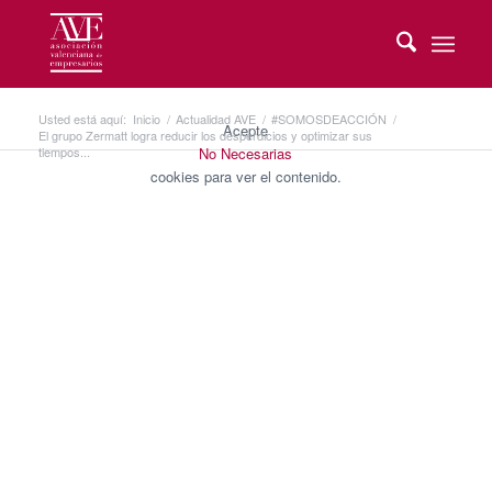
Usted está aquí:
Inicio
/
Actualidad AVE
/
#SOMOSDEACCIÓN
/
Acepte
El grupo Zermatt logra reducir los desperdicios y optimizar sus
tiempos...
No Necesarias
cookies para ver el contenido.