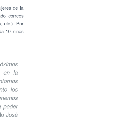
jeres de la
ndo correos
 etc.). Por
da 10 niños
róximos
o en la
ntornos
nto los
tenemos
a poder
do José