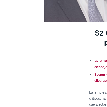
S2 
La empr
consejo
Según d
ciberac
La empresa
críticos, h
que afectan