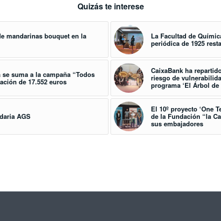
Quizás te interese
 de mandarinas bouquet en la
La Facultad de Química
periódica de 1925 res
CaixaBank ha repartido
a se suma a la campaña “Todos
riesgo de vulnerabilid
ación de 17.552 euros
programa ‘El Árbol de
El 10º proyecto ‘One T
idaria AGS
de la Fundación “la Cai
sus embajadores