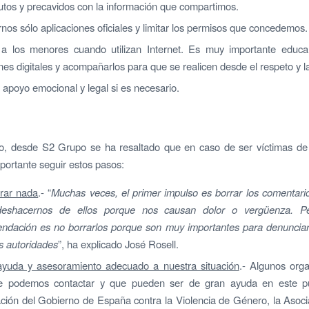
utos y precavidos con la información que compartimos.
rnos sólo aplicaciones oficiales y limitar los permisos que concedemos.
r a los menores cuando utilizan Internet. Es muy importante educa
nes digitales y acompañarlos para que se realicen desde el respeto y l
 apoyo emocional y legal si es necesario.
o, desde S2 Grupo se ha resaltado que en caso de ser víctimas de 
mportante seguir estos pasos:
rar nada
.- “
Muchas veces, el primer impulso es borrar los comentari
deshacernos de ellos porque nos causan dolor o vergüenza. Pe
ndación es no borrarlos porque son muy importantes para denunciar
as autoridades
”, ha explicado José Rosell.
ayuda y asesoramiento adecuado a nuestra situación
.- Algunos org
e podemos contactar y que pueden ser de gran ayuda en este p
ción del Gobierno de España contra la Violencia de Género, la Asoci