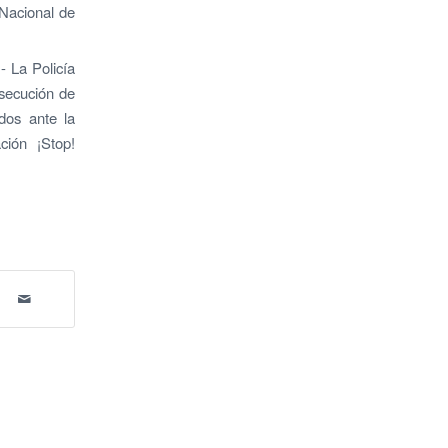
o Nacional de
.- La Policía
rsecución de
idos ante la
ción ¡Stop!