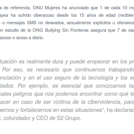
 de referencia, ONU Mujeres ha anunciado que 1 de cada 10 mu
pea ha sufrido ciberacoso desde los 15 años de edad (recibie
os o mensajes SMS no deseados, sexualmente explícitos u ofensivos,
 un estudio de la ONG Bullying Sin Fronteras asegura que 7 de ca
racoso o acoso a diario.
ituación es realmente dura y puede empeorar en los p
 Por eso, es necesario que continuemos trabajand
enciación y en el uso seguro de la tecnología y los e
tados. Por ejemplo, es esencial que conozcamos ta
ipales peligros que nos podemos encontrar como qué 
acer en caso de ser víctima de la ciberviolencia, par
gernos y fortalecernos en estas situaciones
”, ha declara
l, cofundador y CEO de S2 Grupo.