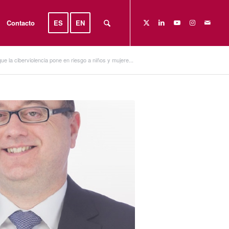
Contacto
ES
EN
e la ciberviolencia pone en riesgo a niños y mujere...