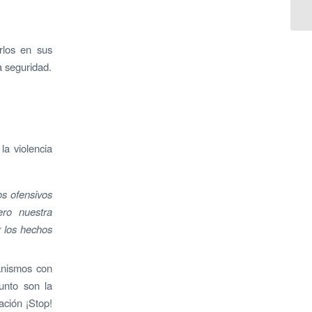
rlos en sus
a seguridad.
la violencia
os ofensivos
ro nuestra
 los hechos
anismos con
unto son la
ación ¡Stop!