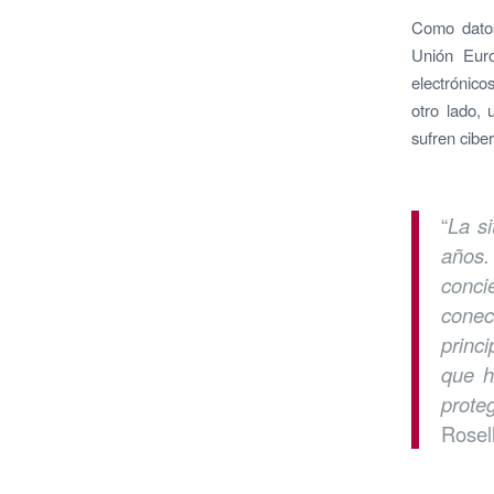
Como datos
Unión Euro
electrónic
otro lado,
sufren cibe
“
La s
años.
conci
conec
princ
que h
prote
Rosel