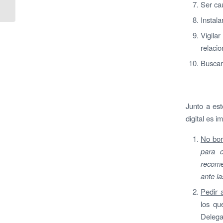
automatización
Ser ca
compacto que ahorra...
Instala
Vigila
relacio
Buscar
Junto a est
digital es i
No bor
para 
recome
ante l
Pedir 
los qu
Delega