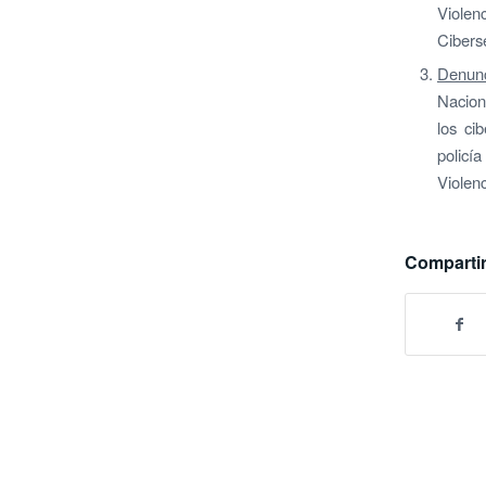
Violenc
Cibers
Denunc
Nacion
los ci
policí
Violenc
Compartir