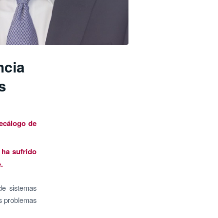
ncia
s
ecálogo de
 ha sufrido
.
de sistemas
es problemas