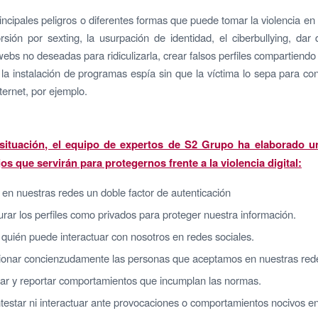
rincipales peligros o diferentes formas que puede tomar la violencia en 
orsión por sexting, la usurpación de identidad, el ciberbullying, dar 
webs no deseadas para ridiculizarla, crear falsos perfiles compartiendo
 la instalación de programas espía sin que la víctima lo sepa para cont
ternet, por ejemplo.
 situación, el equipo de expertos de S2 Grupo ha elaborado u
os que servirán para protegernos frente a la violencia digital:
r en nuestras redes un doble factor de autenticación
rar los perfiles como privados para proteger nuestra información.
 quién puede interactuar con nosotros en redes sociales.
ionar concienzudamente las personas que aceptamos en nuestras rede
ar y reportar comportamientos que incumplan las normas.
testar ni interactuar ante provocaciones o comportamientos nocivos en