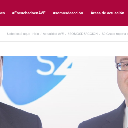
nes
#EscuchadoenAVE
#somosdeacción
Áreas de actuación
Usted está aquí:
Inicio
/
Actualidad AVE
/
#SOMOSDEACCIÓN
/
S2 Grupo reporta qu