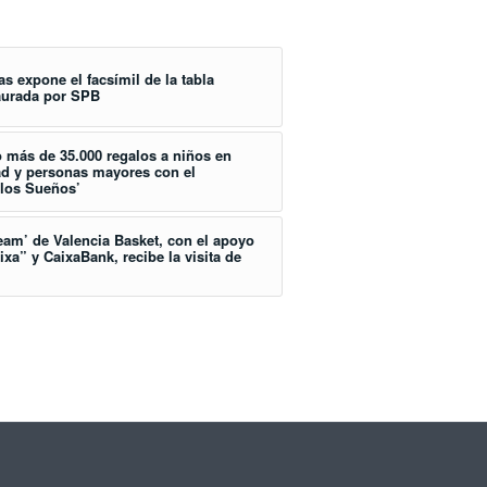
s expone el facsímil de la tabla
taurada por SPB
 más de 35.000 regalos a niños en
ad y personas mayores con el
 los Sueños’
eam’ de Valencia Basket, con el apoyo
xa” y CaixaBank, recibe la visita de