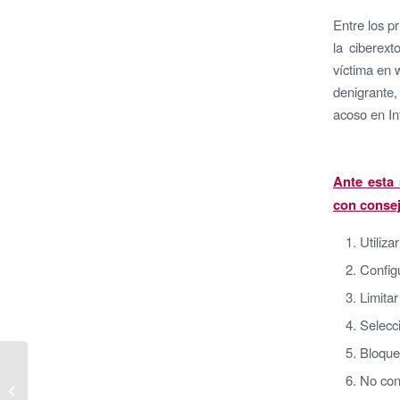
Entre los p
la ciberext
víctima en 
denigrante,
acoso en In
Ante esta
con consej
Utiliza
Configu
Limitar
Selecc
Bloque
TCI Cutting lanza al
No con
mercado un sistema de