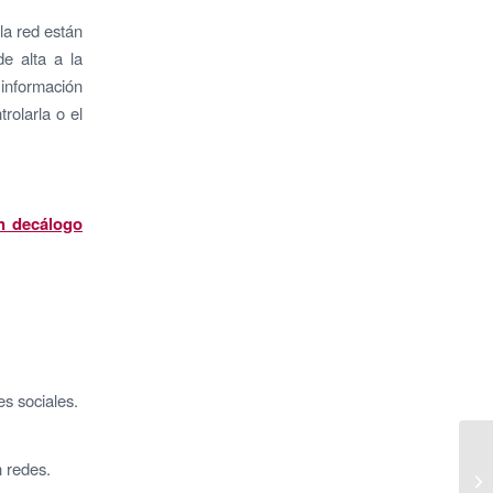
la red están
de alta a la
 información
rolarla o el
n decálogo
s sociales.
 redes.