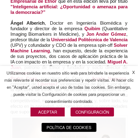
Empresarial de Étnor
que en esta edición lleva por título
“Inteligencia artificial: ¿Oportunidad o amenaza para
la democracia?”
Ángel Alberich
, Doctor en Ingeniería Biomédica y
fundador y director de la empresa
Quibim
(Quantitative
Imaging Biomarkers in Medicine), y
Jon Ander Gómez
,
profesor titular de la
Universidad Politécnica de Valencia
(UPV) y cofundador y CDO de la empresa spin-off
Solver
Machine Learning
, han expuesto, desde la experiencia
de sus proyectos, dos casos de aplicación práctica de la
IA con impacto en la empresa y en la sociedad.
Miguel A.
Juan
, patrono de Étnor y fundador y socio director de
X
Utilizamos cookies en nuestro sitio web para brindarle la experiencia
S2Grupo
ha moderado el debate que han introducido
Pedro Coca,
presidente de Étnor, y
Agnès Noguera
,
más relevante al recordar sus preferencias y repetir visitas. Al hacer clic
consejera de
Libertas7
, vicepresidenta de AVE y vocal de
en "Aceptar", usted acepta el uso de todas las cookies. Sin embargo,
la ejecutiva de Étnor, que ha destacado la importancia de
puede visitar la Configuración de cookies para proporcionar un
abordar el efecto de la IA en las empresas, en su
consentimiento controlado.
competitividad, mejora de calidad de vida y, sobre todo, su
efecto en la sociedad, así como los retos y oportunidades
ACEPTAR
CONFIGURACIÓN
que supone.
POLÍTICA DE COOKIES