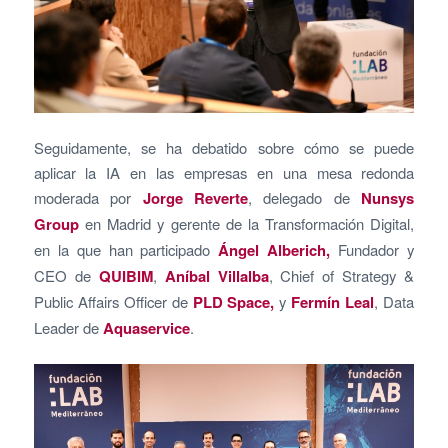
Seguidamente, se ha debatido sobre cómo se puede
aplicar la IA en las empresas en una mesa redonda
moderada por
Jorge Reverte
, delegado de
Nunsys
Group
en Madrid y gerente de la Transformación Digital,
en la que han participado
Ángel Alberich,
Fundador y
CEO de
QUIBIM
,
Aníbal Villalba
, Chief of Strategy &
Public Affairs Officer de
PLD Space,
y
Fermín Leal
, Data
Leader de
Aquaservice
.