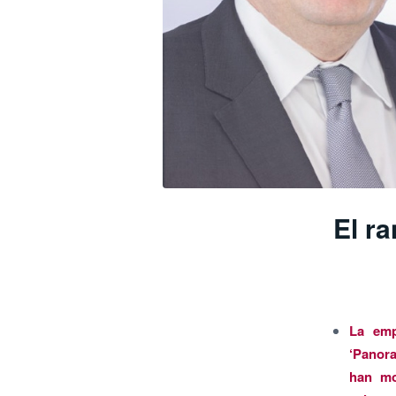
El r
La emp
‘Panor
han mo