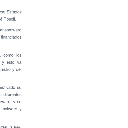
 con Estados
sé Rosell.
e ransomware
 financiados
a como los
o y esto va
istro y del
motivado su
s diferentes
mware; y se
e malware y
rse a ella,