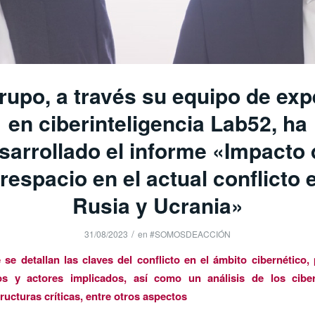
rupo, a través su equipo de exp
en ciberinteligencia Lab52, ha
sarrollado el informe «Impacto 
respacio en el actual conflicto 
Rusia y Ucrania»
/
31/08/2023
en
#SOMOSDEACCIÓN
 se detallan las claves del conflicto en el ámbito cibernético, 
vos y actores implicados, así como un análisis de los cibe
tructuras críticas, entre otros aspectos