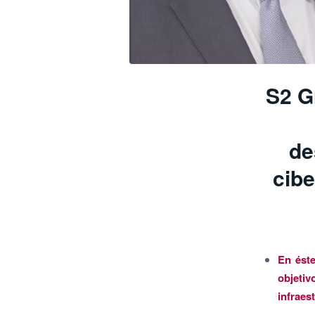
S2 G
de
cibe
En éste
objeti
infraes