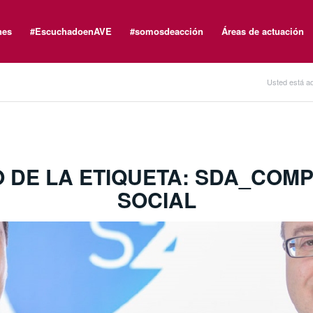
nes
#EscuchadoenAVE
#somosdeacción
Áreas de actuación
Usted está aq
O DE LA ETIQUETA:
SDA_COMP
SOCIAL