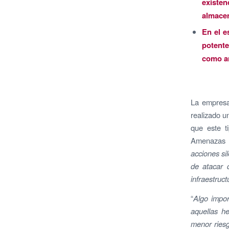
existe
almacen
En el e
potent
como ar
La empresa
realizado u
que este t
Amenazas P
acciones si
de atacar 
infraestruct
“
Algo impor
aquellas h
menor ries