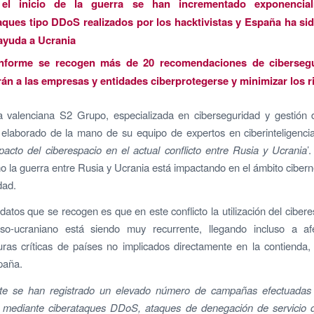
el inicio de la guerra se han incrementado exponencial
aques tipo DDoS realizados por los hacktivistas y España ha s
ayuda a Ucrania
informe se recogen más de 20 recomendaciones de ciberseg
rán a las empresas y entidades ciberprotegerse y minimizar los 
 valenciana S2 Grupo, especializada en ciberseguridad y gestión 
a elaborado de la mano de su equipo de expertos en ciberinteligenci
pacto del ciberespacio en el actual conflicto entre Rusia y Ucrania
’
o la guerra entre Rusia y Ucrania está impactando en el ámbito ciberné
dad.
datos que se recogen es que en este conflicto la utilización del cibere
ruso-ucraniano está siendo muy recurrente, llegando incluso a af
turas críticas de países no implicados directamente en la contienda
paña.
te se han registrado un elevado número de campañas efectuadas
as mediante ciberataques DDoS, ataques de denegación de servicio 