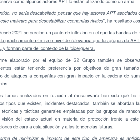
serva cómo algunos actores APT lo están utilizando como un arma.
ntido, no sería descabellado pensar que hay actores APT asociados
n este malware para desestabilizar economías rivales
”, ha resaltado Jo
esde 2021 se percibe un punto de inflexión en el que las bandas d
do prácticamente el mismo nivel de relevancia que los grupos de APT
 y forman parte del contexto de la ‘ciberguerra’.
orme elaborado por el equipo de S2 Grupo también se observ
cuentes están teniendo preferencia por objetivos de gran tamañ
 de ataques a compañías con gran impacto en la cadena de sumin
cios.
os temas analizados en relación al ransomware han sido qué ha 
los tipos que existen, incidentes destacados; también se abordan la
s, técnicas y tácticas generales empleadas por los grupos de ranso
 visión del estado actual en materia de protección frente a est
ones de cara a esta situación y a las tendencias futuras.
orma de minimizar el impacto de este tipo de amenaza es anticipa