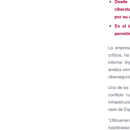
Desde 
ciberat
por su 
En el 
permiti
La empresa
críticos, h
informe
‘Im
analiza cóm
ciberseguri
Uno de los 
conflicto 
infraestruc
caso de Es
“
Últimamen
hacktivist