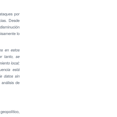
rataques por
cias. Desde
 disminución
cisamente lo
os en estos
r tanto, se
ento local;
uencia está
e datos sin
 análisis de
geopolítico,