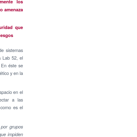
mente los
ido amenaza
uridad que
riesgos
de sistemas
a Lab 52, el
. En éste se
tico y en la
spacio en el
ectar a las
, como es el
 por grupos
que impiden