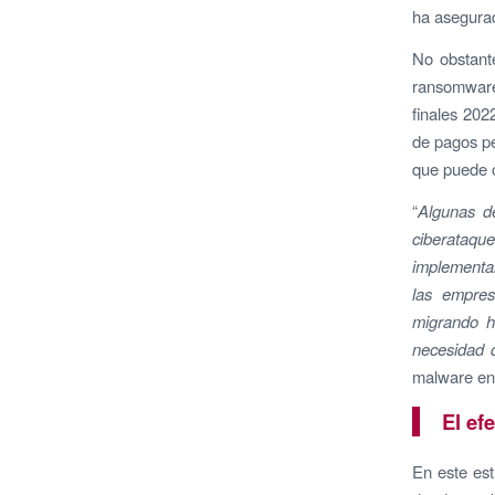
ha asegurad
No obstante
ransomware
finales 202
de pagos pe
que puede c
“
Algunas d
ciberataqu
implementa
las empres
migrando h
necesidad d
malware en
El ef
En este est