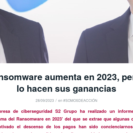
ansomware aumenta en 2023, pe
lo hacen sus ganancias
/
28/09/2023
en
#SOMOSDEACCIÓN
resa de ciberseguridad S2 Grupo ha realizado un inform
ama del Ransomware en 2023’ del que se extrae que algunas 
tivado el descenso de los pagos han sido concienciarno