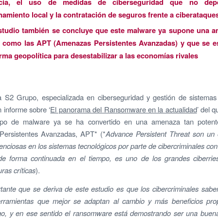
ncia, el uso de medidas de ciberseguridad que no dep
amiento local y la contratación de seguros frente a ciberataque
studio también se concluye que este malware ya supone una a
e como las APT (Amenazas Persistentes Avanzadas) y que se e
ma geopolítica para desestabilizar a las economías rivales
 S2 Grupo, especializada en ciberseguridad y gestión de sistemas c
n informe sobre ‘
El panorama del Ransomware en la actualidad
’ del 
ipo de malware ya se ha convertido en una amenaza tan poten
ersistentes Avanzadas, APT* (*
Advance Persistent Threat son un 
lenciosas en los sistemas tecnológicos por parte de cibercriminales con 
de forma continuada en el tiempo, es uno de los grandes ciberrie
uras críticas
).
tante que se deriva de este estudio es que los cibercriminales saben
erramientas que mejor se adaptan al cambio y más beneficios pro
go, y en ese sentido el ransomware está demostrando ser una buena