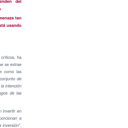
enden del
s
menaza tan
stá usando
ríticos, ha
que se extrae
te como las
conjunto de
la intención
sgos de las
 invertir en
porcionan a
 inversión
”,