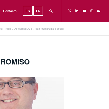
Contacto
ES
EN
uí:
Inicio
/
Actualidad AVE
/
sda_compromiso social
ROMISO