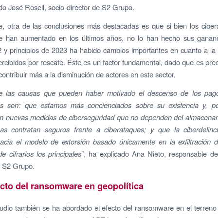
o José Rosell, socio-director de S2 Grupo.
, otra de las conclusiones más destacadas es que si bien los cibe
 han aumentado en los últimos años, no lo han hecho sus ganan
2 y principios de 2023 ha habido cambios importantes en cuanto a la
rcibidos por rescate. Éste es un factor fundamental, dado que es pre
ontribuir más a la disminución de actores en este sector.
e las causas que pueden haber motivado el descenso de los pag
es son: que estamos más concienciados sobre su existencia y, po
n nuevas medidas de ciberseguridad que no dependen del almacenami
as contratan seguros frente a ciberataques; y que la ciberdelinc
acia el modelo de extorsión basado únicamente en la exfiltración d
e cifrarlos
los principales
”, ha explicado Ana Nieto, responsable de
 S2 Grupo.
ecto del ransomware en geopolítica
udio también se ha abordado el efecto del ransomware en el terreno 