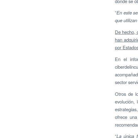
donde se ob
“
En este se
que utiliza
De hecho, d
han adquiri
por Estados,
En el inf
ciberdelin
acompañado
sector servi
Otros de l
evolución, 
estrategia
ofrece una
recomendaci
“
La única f