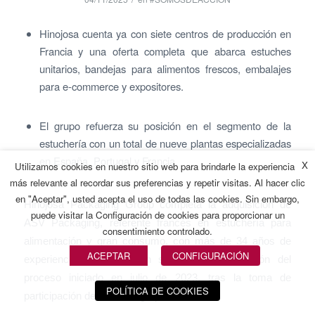
Hinojosa cuenta ya con siete centros de producción en
Francia y una oferta completa que abarca estuches
unitarios, bandejas para alimentos frescos, embalajes
para e-commerce y expositores.
El grupo refuerza su posición en el segmento de la
estuchería con un total de nueve plantas especializadas
en España, Portugal y Francia.
X
Utilizamos cookies en nuestro sitio web para brindarle la experiencia
más relevante al recordar sus preferencias y repetir visitas. Al hacer clic
en "Aceptar", usted acepta el uso de todas las cookies. Sin embargo,
Hinojosa Packaging Group completa la adquisición de
puede visitar la Configuración de cookies para proporcionar un
ASV Packaging, referente francés en estuchería para
consentimiento controlado.
alimentación y gran consumo, con más de 34 años de
ACEPTAR
CONFIGURACIÓN
experiencia.
La operación supone la culminación del
proceso iniciado en julio de 2023, tras la toma de
POLÍTICA DE COOKIES
participación del 49% del grupo francés.