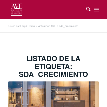
Usted está aquí:
Inicio
/
Actualidad AVE
/
sda_crecimiento
LISTADO DE LA
ETIQUETA:
SDA_CRECIMIENTO