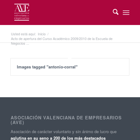
Usted está aquí:
Inicio
/
Acto de apertura del Curso Académico 2009/2010 de la Escuela de
Negocios ...
Images tagged "antonio-corral"
ASOCIACIÓN VALENCIANA DE EMPRESARIOS
(AVE)
Asociación de carácter voluntario y sin ánimo de lucro que
aglutina en su seno a 200 de los más destacados