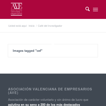
Usted está aquí:
Inicio
/
Café del Investigador
Images tagged "cef"
ASOCIACIÓN VALENCIANA DE EMPRESARIOS
(AVE)
Asociación de carácter voluntario y sin ánimo de lucro que
aglutina en su seno a 200 de los más destacados