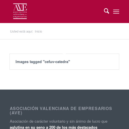
Usted está aquí:
Inicio
Images tagged "cefuv-catedra"
ASOCIACIÓN VALENCIANA DE EMPRESARIOS
(AVE)
Asociación de carácter voluntario y sin ánimo de lucro que
aglutina en su seno a 200 de los más destacados