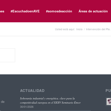
nes
#EscuchadoenAVE
#somosdeacción
Áreas de actuación
Usted está aquí:
Inicio
/
Intervención del Pte
ACTUALIDAD
PU
Soberanía industrial y energética, clave para la
o de
competitividad europea en el XXXV Seminario Étnor
30/01/2026