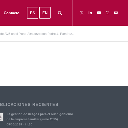
Contacto
ES
EN
. de AVE en el Pleno-Almuerzo con Pedro J. Ramírez...
BLICACIONES RECIENTES
La gestión de riesgos para el buen gobierno
de la empresa familiar (junio 2025)
05/06/2025 - 11:30