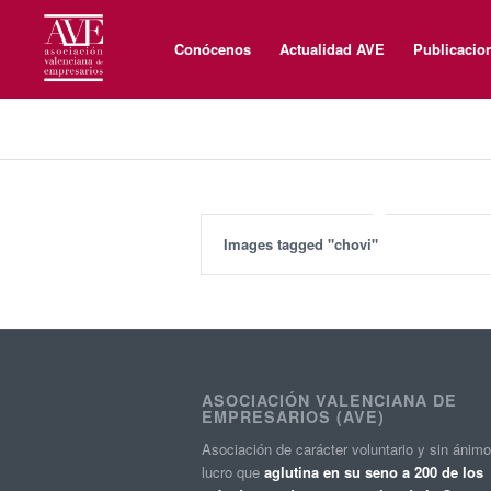
Conócenos
Actualidad AVE
Publicacio
Images tagged "chovi"
ASOCIACIÓN VALENCIANA DE
EMPRESARIOS (AVE)
Asociación de carácter voluntario y sin ánim
lucro que
aglutina en su seno a 200 de los