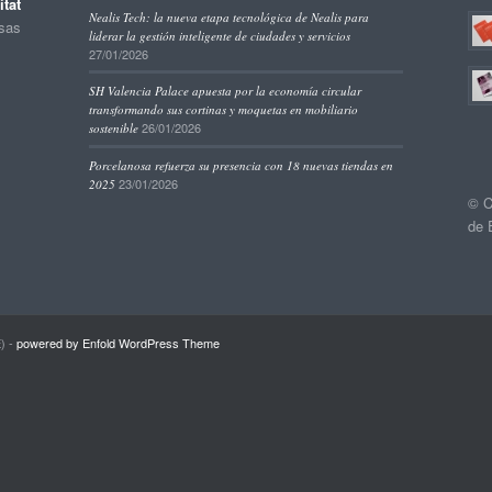
tat
Nealis Tech: la nueva etapa tecnológica de Nealis para
esas
liderar la gestión inteligente de ciudades y servicios
27/01/2026
SH Valencia Palace apuesta por la economía circular
transformando sus cortinas y moquetas en mobiliario
26/01/2026
sostenible
Porcelanosa refuerza su presencia con 18 nuevas tiendas en
23/01/2026
2025
© C
de 
) -
powered by Enfold WordPress Theme