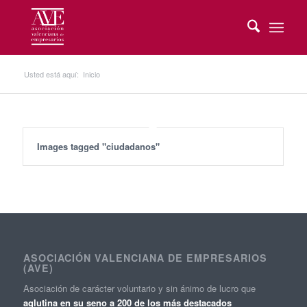
Usted está aquí:
Inicio
Images tagged "ciudadanos"
ASOCIACIÓN VALENCIANA DE EMPRESARIOS
(AVE)
Asociación de carácter voluntario y sin ánimo de lucro que
aglutina en su seno a 200 de los más destacados