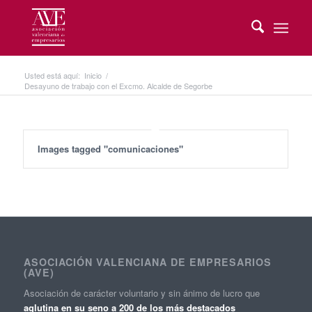
Usted está aquí:
Inicio
/
Desayuno de trabajo con el Excmo. Alcalde de Segorbe
Images tagged "comunicaciones"
ASOCIACIÓN VALENCIANA DE EMPRESARIOS
(AVE)
Asociación de carácter voluntario y sin ánimo de lucro que
aglutina en su seno a 200 de los más destacados