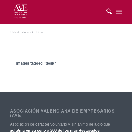
Usted está aquí:
Inicio
Images tagged "desk"
ASOCIACIÓN VALENCIANA DE EMPRESARIOS
(AVE)
Asociación de carácter voluntario y sin ánimo de lucro que
aglutina en su seno a 200 de los más destacados