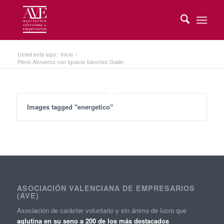
Usted está aquí:
Inicio
/
Pleno Almuerzo con Ignacio Sánchez Galán
Images tagged "energetico"
ASOCIACIÓN VALENCIANA DE EMPRESARIOS
(AVE)
Asociación de carácter voluntario y sin ánimo de lucro que
aglutina en su seno a 200 de los más destacados