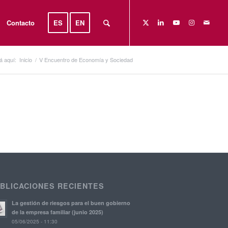
Contacto
ES
EN
á aquí:
Inicio
/
V Encuentro de Economía y Sociedad
BLICACIONES RECIENTES
La gestión de riesgos para el buen gobierno
de la empresa familiar (junio 2025)
05/06/2025 - 11:30