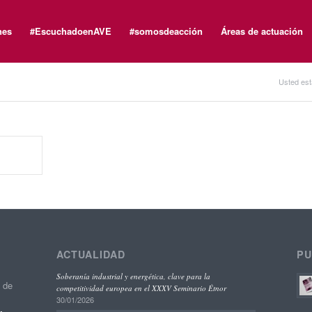
nes
#EscuchadoenAVE
#somosdeacción
Áreas de actuación
Usted est
ACTUALIDAD
PU
Soberanía industrial y energética, clave para la
o de
competitividad europea en el XXXV Seminario Étnor
30/01/2026