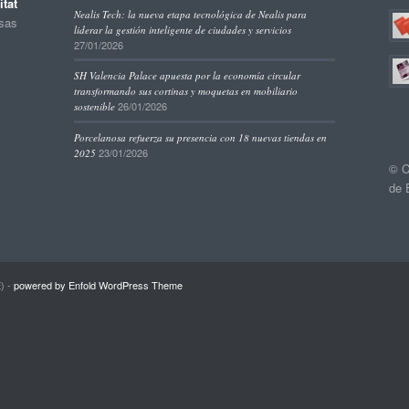
tat
Nealis Tech: la nueva etapa tecnológica de Nealis para
esas
liderar la gestión inteligente de ciudades y servicios
27/01/2026
SH Valencia Palace apuesta por la economía circular
transformando sus cortinas y moquetas en mobiliario
26/01/2026
sostenible
Porcelanosa refuerza su presencia con 18 nuevas tiendas en
23/01/2026
2025
© C
de 
) -
powered by Enfold WordPress Theme