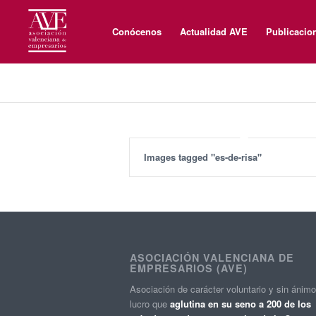
Conócenos
Actualidad AVE
Publicacio
Images tagged "es-de-risa"
ASOCIACIÓN VALENCIANA DE
EMPRESARIOS (AVE)
Asociación de carácter voluntario y sin ánim
lucro que
aglutina en su seno a 200 de los