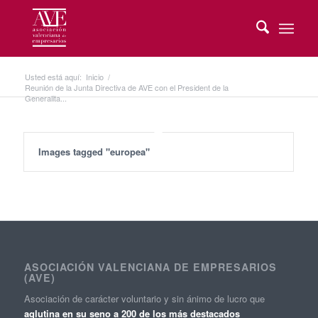
Usted está aquí:
Inicio
/
Reunión de la Junta Directiva de AVE con el President de la
Generalita...
Images tagged "europea"
ASOCIACIÓN VALENCIANA DE EMPRESARIOS
(AVE)
Asociación de carácter voluntario y sin ánimo de lucro que
aglutina en su seno a 200 de los más destacados