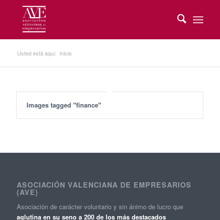
Usted está aquí:
Inicio
Images tagged "finance"
ASOCIACIÓN VALENCIANA DE EMPRESARIOS
(AVE)
Asociación de carácter voluntario y sin ánimo de lucro que
aglutina en su seno a 200 de los más destacados