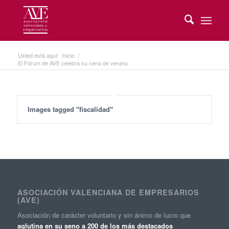
Usted está aquí:
Inicio
/
El Fórum de AVE celebra su cena de verano
Images tagged "fiscalidad"
ASOCIACIÓN VALENCIANA DE EMPRESARIOS
(AVE)
Asociación de carácter voluntario y sin ánimo de lucro que
aglutina en su seno a 200 de los más destacados