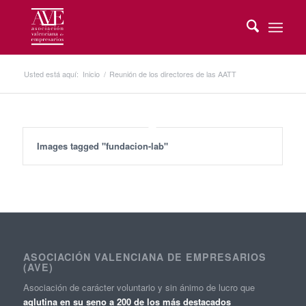
Usted está aquí:
Inicio
/
Reunión de los directores de las AATT
Images tagged "fundacion-lab"
ASOCIACIÓN VALENCIANA DE EMPRESARIOS
(AVE)
Asociación de carácter voluntario y sin ánimo de lucro que
aglutina en su seno a 200 de los más destacados