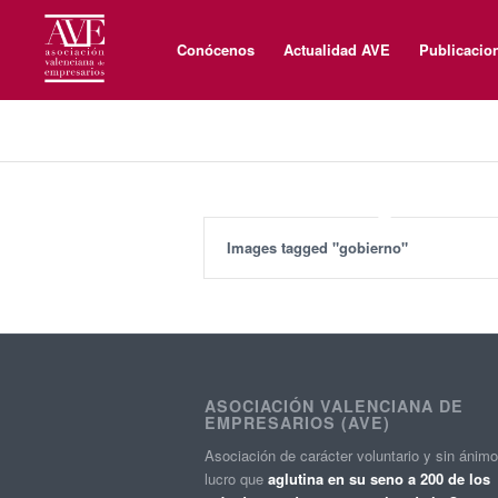
Conócenos
Actualidad AVE
Publicacio
Images tagged "gobierno"
ASOCIACIÓN VALENCIANA DE
EMPRESARIOS (AVE)
Asociación de carácter voluntario y sin ánim
lucro que
aglutina en su seno a 200 de los