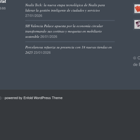
tat
Nealis Tech: la nueva etapa tecnológica de Nealis para
esas
liderar la gestión inteligente de ciudades y servicios
27/01/2026
SH Valencia Palace apuesta por la economía circular
transformando sus cortinas y moquetas en mobiliario
26/01/2026
sostenible
Porcelanosa refuerza su presencia con 18 nuevas tiendas en
23/01/2026
2025
© C
de 
) -
powered by Enfold WordPress Theme