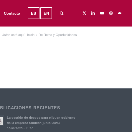
Contacto
ES
EN
Usted está aquí:
Inicio
/
De Retos y Oportunidades
BLICACIONES RECIENTES
La gestión de riesgos para el buen gobierno
de la empresa familiar (junio 2025)
05/06/2025 - 11:30