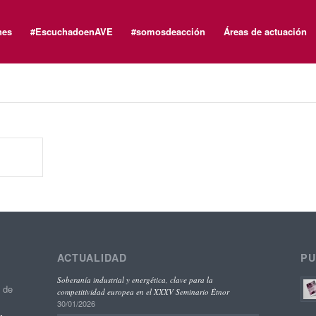
nes
#EscuchadoenAVE
#somosdeacción
Áreas de actuación
ACTUALIDAD
PU
Soberanía industrial y energética, clave para la
o de
competitividad europea en el XXXV Seminario Étnor
30/01/2026