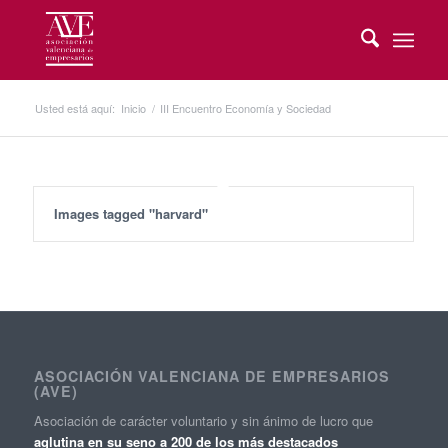
Usted está aquí:
Inicio
/
III Encuentro Economía y Sociedad
Images tagged "harvard"
ASOCIACIÓN VALENCIANA DE EMPRESARIOS
(AVE)
Asociación de carácter voluntario y sin ánimo de lucro que
aglutina en su seno a 200 de los más destacados