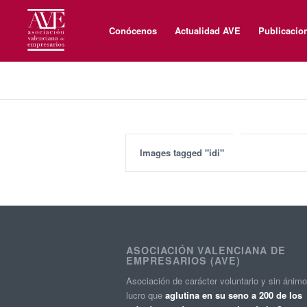
Conócenos
Actualidad AVE
Publicacio
Images tagged "idi"
ASOCIACIÓN VALENCIANA DE
EMPRESARIOS (AVE)
Asociación de carácter voluntario y sin ánim
lucro que
aglutina en su seno a 200 de los