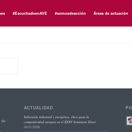
nes
#EscuchadoenAVE
#somosdeacción
Áreas de actuación
ACTUALIDAD
PU
Soberanía industrial y energética, clave para la
o de
competitividad europea en el XXXV Seminario Étnor
30/01/2026