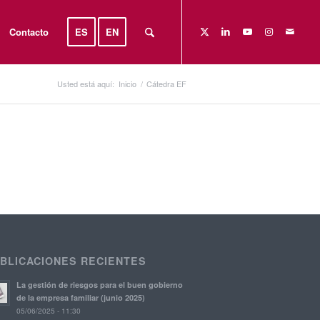
Contacto
ES
EN
Usted está aquí:
Inicio
/
Cátedra EF
BLICACIONES RECIENTES
La gestión de riesgos para el buen gobierno
de la empresa familiar (junio 2025)
05/06/2025 - 11:30