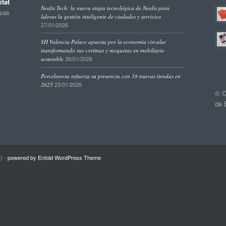
tat
Nealis Tech: la nueva etapa tecnológica de Nealis para
esas
liderar la gestión inteligente de ciudades y servicios
27/01/2026
SH Valencia Palace apuesta por la economía circular
transformando sus cortinas y moquetas en mobiliario
26/01/2026
sostenible
Porcelanosa refuerza su presencia con 18 nuevas tiendas en
23/01/2026
2025
© C
de 
) -
powered by Enfold WordPress Theme