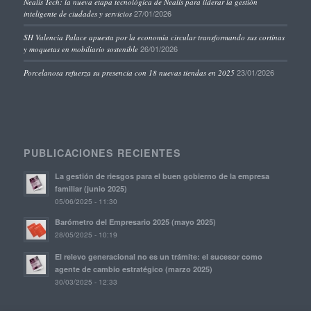
Nealis Tech: la nueva etapa tecnológica de Nealis para liderar la gestión
27/01/2026
inteligente de ciudades y servicios
SH Valencia Palace apuesta por la economía circular transformando sus cortinas
26/01/2026
y moquetas en mobiliario sostenible
23/01/2026
Porcelanosa refuerza su presencia con 18 nuevas tiendas en 2025
PUBLICACIONES RECIENTES
La gestión de riesgos para el buen gobierno de la empresa
familiar (junio 2025)
05/06/2025 - 11:30
Barómetro del Empresario 2025 (mayo 2025)
28/05/2025 - 10:19
El relevo generacional no es un trámite: el sucesor como
agente de cambio estratégico (marzo 2025)
30/03/2025 - 12:33