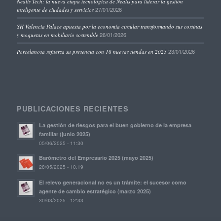
Nealis Tech: la nueva etapa tecnológica de Nealis para liderar la gestión
27/01/2026
inteligente de ciudades y servicios
SH Valencia Palace apuesta por la economía circular transformando sus cortinas
26/01/2026
y moquetas en mobiliario sostenible
23/01/2026
Porcelanosa refuerza su presencia con 18 nuevas tiendas en 2025
PUBLICACIONES RECIENTES
La gestión de riesgos para el buen gobierno de la empresa
familiar (junio 2025)
05/06/2025 - 11:30
Barómetro del Empresario 2025 (mayo 2025)
28/05/2025 - 10:19
El relevo generacional no es un trámite: el sucesor como
agente de cambio estratégico (marzo 2025)
30/03/2025 - 12:33