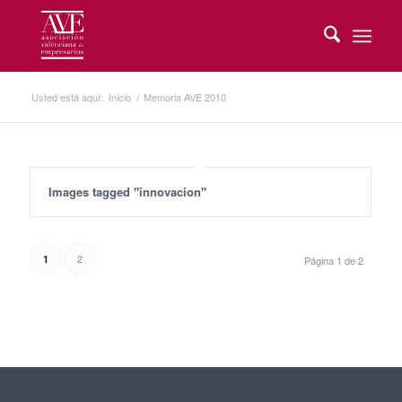
Usted está aquí:
Inicio
/
Memoria AVE 2010
Images tagged "innovacion"
2
1
Página 1 de 2