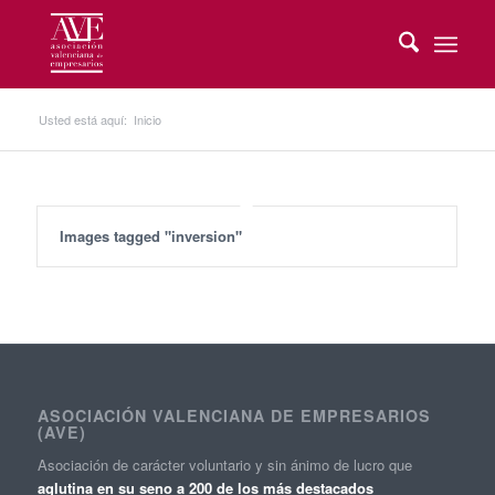
Usted está aquí:
Inicio
Images tagged "inversion"
ASOCIACIÓN VALENCIANA DE EMPRESARIOS
(AVE)
Asociación de carácter voluntario y sin ánimo de lucro que
aglutina en su seno a 200 de los más destacados