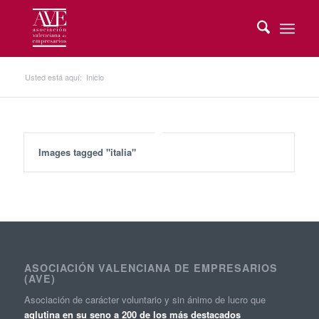
Usted está aquí:
Inicio
Images tagged "italia"
ASOCIACIÓN VALENCIANA DE EMPRESARIOS
(AVE)
Asociación de carácter voluntario y sin ánimo de lucro que
aglutina en su seno a 200 de los más destacados