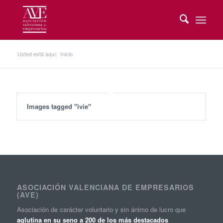
Usted está aquí:
Inicio
Images tagged "ivie"
ASOCIACIÓN VALENCIANA DE EMPRESARIOS
(AVE)
Asociación de carácter voluntario y sin ánimo de lucro que
aglutina en su seno a 200 de los más destacados