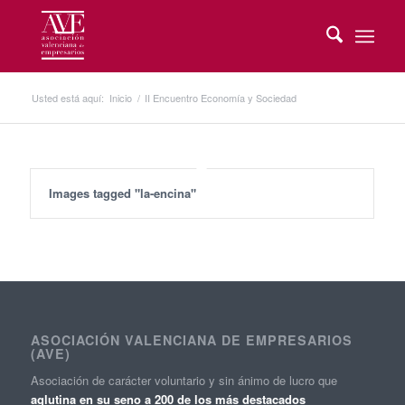
Usted está aquí:
Inicio
/
II Encuentro Economía y Sociedad
Images tagged "la-encina"
ASOCIACIÓN VALENCIANA DE EMPRESARIOS
(AVE)
Asociación de carácter voluntario y sin ánimo de lucro que
aglutina en su seno a 200 de los más destacados