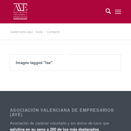
Usted está aquí:
Inicio
/
Contacto
Images tagged "lse"
ASOCIACIÓN VALENCIANA DE EMPRESARIOS
(AVE)
Asociación de carácter voluntario y sin ánimo de lucro que
aglutina en su seno a 200 de los más destacados