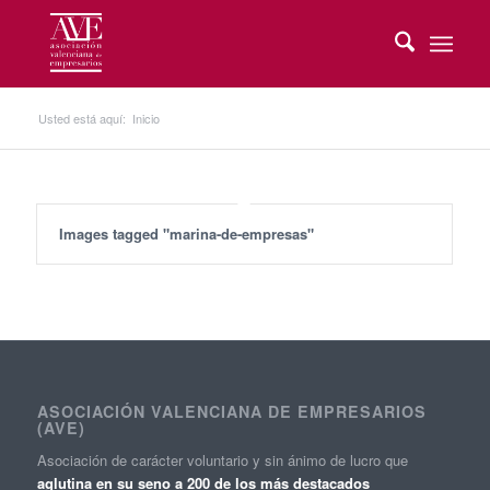
Usted está aquí:
Inicio
Images tagged "marina-de-empresas"
ASOCIACIÓN VALENCIANA DE EMPRESARIOS
(AVE)
Asociación de carácter voluntario y sin ánimo de lucro que
aglutina en su seno a 200 de los más destacados