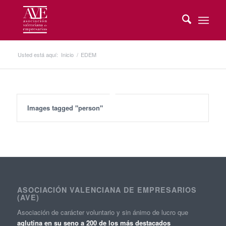
Usted está aquí:
Inicio
/
EDEM
Images tagged "person"
ASOCIACIÓN VALENCIANA DE EMPRESARIOS
(AVE)
Asociación de carácter voluntario y sin ánimo de lucro que
aglutina en su seno a 200 de los más destacados