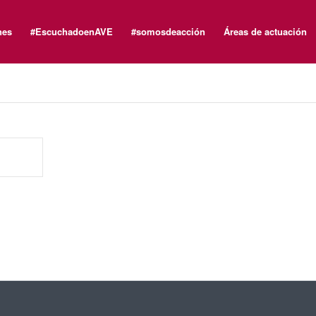
nes
#EscuchadoenAVE
#somosdeacción
Áreas de actuación