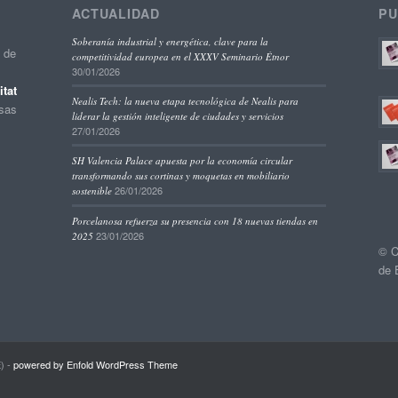
ACTUALIDAD
PU
Soberanía industrial y energética, clave para la
o de
competitividad europea en el XXXV Seminario Étnor
30/01/2026
tat
Nealis Tech: la nueva etapa tecnológica de Nealis para
esas
liderar la gestión inteligente de ciudades y servicios
27/01/2026
SH Valencia Palace apuesta por la economía circular
transformando sus cortinas y moquetas en mobiliario
26/01/2026
sostenible
Porcelanosa refuerza su presencia con 18 nuevas tiendas en
23/01/2026
2025
© C
de 
) -
powered by Enfold WordPress Theme