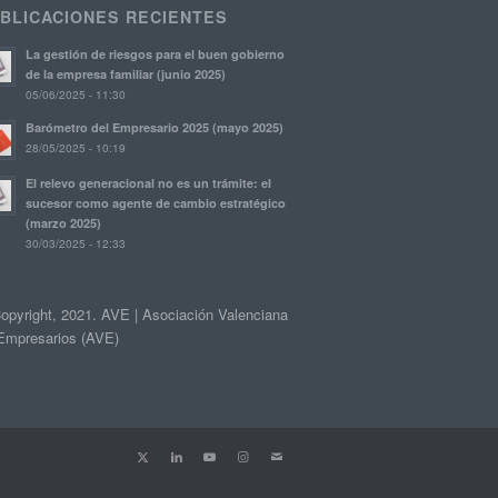
BLICACIONES RECIENTES
La gestión de riesgos para el buen gobierno
de la empresa familiar (junio 2025)
05/06/2025 - 11:30
Barómetro del Empresario 2025 (mayo 2025)
28/05/2025 - 10:19
El relevo generacional no es un trámite: el
sucesor como agente de cambio estratégico
(marzo 2025)
30/03/2025 - 12:33
opyright, 2021. AVE | Asociación Valenciana
Empresarios (AVE)