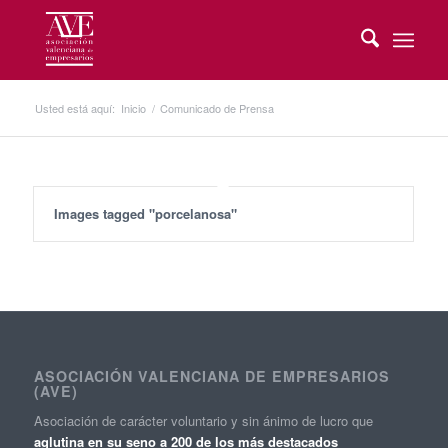
Usted está aquí:
Inicio
/
Comunicado de Prensa
Images tagged "porcelanosa"
ASOCIACIÓN VALENCIANA DE EMPRESARIOS
(AVE)
Asociación de carácter voluntario y sin ánimo de lucro que
aglutina en su seno a 200 de los más destacados