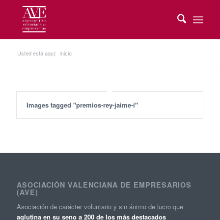
Usted está aquí:
Inicio
Images tagged "premios-rey-jaime-i"
ASOCIACIÓN VALENCIANA DE EMPRESARIOS
(AVE)
Asociación de carácter voluntario y sin ánimo de lucro que
aglutina en su seno a 200 de los más destacados