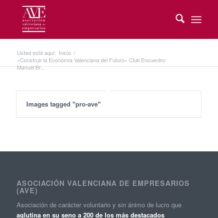
Usted está aquí:
Inicio
/
«Construir la Economía Valenciana del Futuro» Club Encuentro
Manuel Br...
Images tagged "pro-ave"
ASOCIACIÓN VALENCIANA DE EMPRESARIOS
(AVE)
Asociación de carácter voluntario y sin ánimo de lucro que
aglutina en su seno a 200 de los más destacados