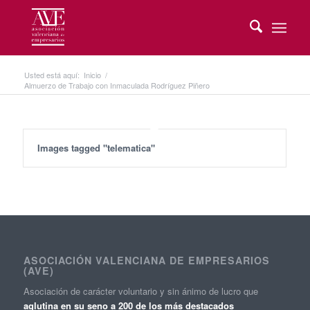
Usted está aquí:
Inicio
/
Almuerzo de Trabajo con Inmaculada Rodríguez Piñero
Images tagged "telematica"
ASOCIACIÓN VALENCIANA DE EMPRESARIOS
(AVE)
Asociación de carácter voluntario y sin ánimo de lucro que
aglutina en su seno a 200 de los más destacados