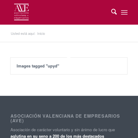
Usted está aquí:
Inicio
Images tagged "upyd"
ASOCIACIÓN VALENCIANA DE EMPRESARIOS
(AVE)
Asociación de carácter voluntario y sin ánimo de lucro que
aglutina en su seno a 200 de los más destacados