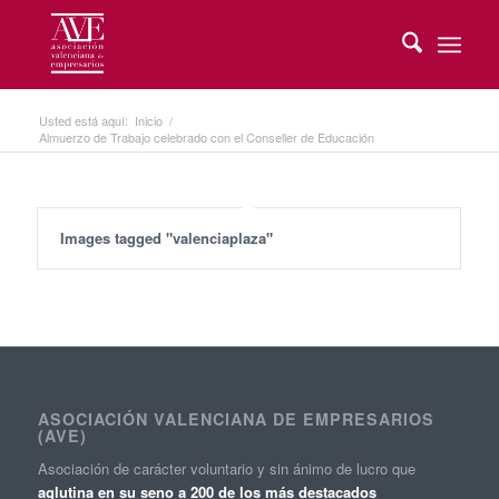
Usted está aquí:
Inicio
/
Almuerzo de Trabajo celebrado con el Conseller de Educación
Images tagged "valenciaplaza"
ASOCIACIÓN VALENCIANA DE EMPRESARIOS
(AVE)
Asociación de carácter voluntario y sin ánimo de lucro que
aglutina en su seno a 200 de los más destacados