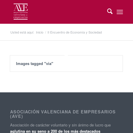
Usted está aquí:
Inicio
/
II Encuentro de Economía y Sociedad
Images tagged "via"
ASOCIACIÓN VALENCIANA DE EMPRESARIOS
(AVE)
Asociación de carácter voluntario y sin ánimo de lucro que
aglutina en su seno a 200 de los más destacados