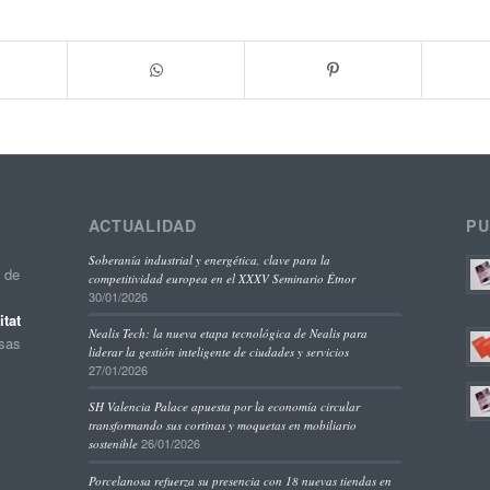
ACTUALIDAD
PU
Soberanía industrial y energética, clave para la
o de
competitividad europea en el XXXV Seminario Étnor
30/01/2026
tat
Nealis Tech: la nueva etapa tecnológica de Nealis para
esas
liderar la gestión inteligente de ciudades y servicios
27/01/2026
SH Valencia Palace apuesta por la economía circular
transformando sus cortinas y moquetas en mobiliario
26/01/2026
sostenible
Porcelanosa refuerza su presencia con 18 nuevas tiendas en