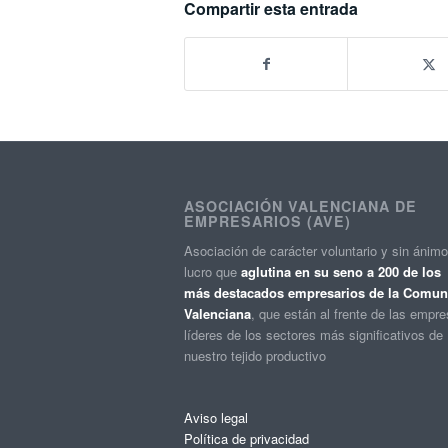
Compartir esta entrada
ASOCIACIÓN VALENCIANA DE
EMPRESARIOS (AVE)
Asociación de carácter voluntario y sin ánim
lucro que
aglutina en su seno a 200 de los
más destacados empresarios de la Comuni
Valenciana
, que están al frente de las empr
líderes de los sectores más significativos de
nuestro tejido productivo
Aviso legal
Política de privacidad