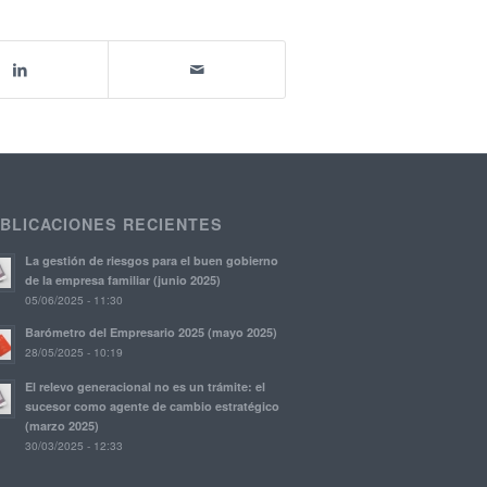
BLICACIONES RECIENTES
La gestión de riesgos para el buen gobierno
de la empresa familiar (junio 2025)
05/06/2025 - 11:30
Barómetro del Empresario 2025 (mayo 2025)
28/05/2025 - 10:19
El relevo generacional no es un trámite: el
sucesor como agente de cambio estratégico
(marzo 2025)
30/03/2025 - 12:33