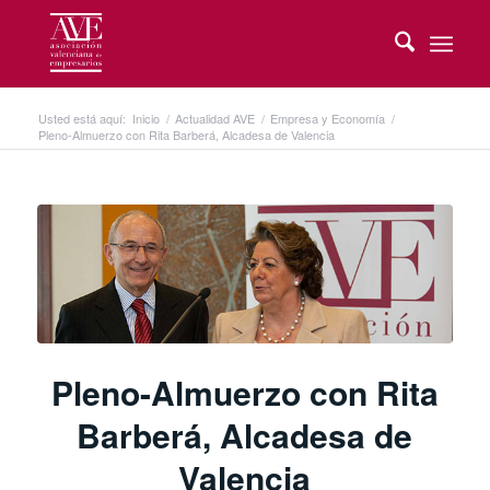
Usted está aquí:
Inicio
/
Actualidad AVE
/
Empresa y Economía
/
Pleno-Almuerzo con Rita Barberá, Alcadesa de Valencia
Pleno-Almuerzo con Rita
Barberá, Alcadesa de
Valencia