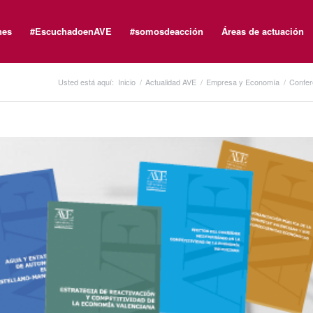
nes
#EscuchadoenAVE
#somosdeacción
Áreas de actuación
Usted está aquí:
Inicio
/
Actualidad AVE
/
Empresa y Economía
/
Confer