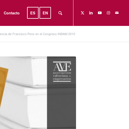
Contacto
ES
EN
encia de Francisco Pons en el Congreso INBAM 2010