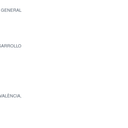
R GENERAL
SARROLLO
VALÈNCIA,