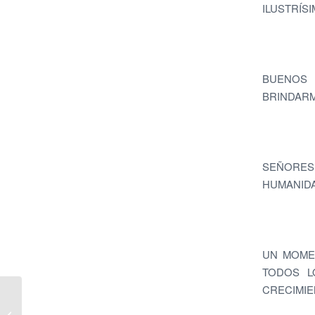
ILUSTRÍS
BUENOS 
BRINDARM
SEÑORES
HUMANID
UN MOMEN
TODOS L
CRECIMIE
Clausura del Curso 15