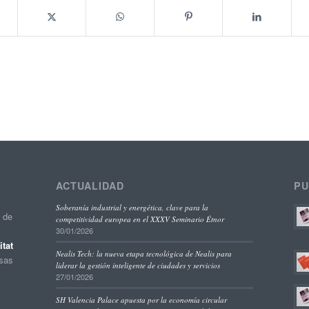
ACTUALIDAD
PU
Soberanía industrial y energética, clave para la
o de
competitividad europea en el XXXV Seminario Étnor
30/01/2026
tat
Nealis Tech: la nueva etapa tecnológica de Nealis para
esas
liderar la gestión inteligente de ciudades y servicios
27/01/2026
SH Valencia Palace apuesta por la economía circular