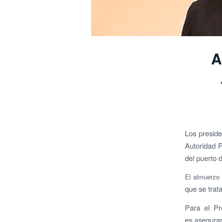
A
Los preside
Autoridad P
del puerto 
El almuerzo
que se trat
Para el Pr
es asegurar 