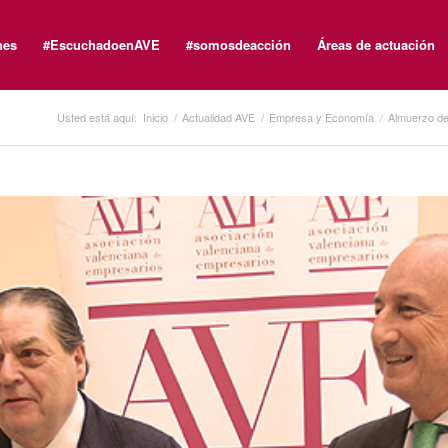
nes
#EscuchadoenAVE
#somosdeacción
Áreas de actuación
Usted está aquí:
Inicio
/
Actualidad AVE
/
Empresa y Economía
/
Almuerzo de 