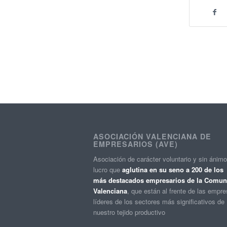
ASOCIACIÓN VALENCIANA DE
EMPRESARIOS (AVE)
Asociación de carácter voluntario y sin ánim
lucro que
aglutina en su seno a 200 de los
más destacados empresarios de la Comuni
Valenciana
, que están al frente de las empr
líderes de los sectores más significativos de
nuestro tejido productivo