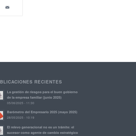
BLICACIONES RECIENTES
La gestión de riesgos para el buen gobierno
de la empresa familiar (junio 2025)
05/06/2025 - 11:30
Barómetro del Empresario 2025 (mayo 2025)
28/05/2025 - 10:19
El relevo generacional no es un trámite: el
sucesor como agente de cambio estratégico