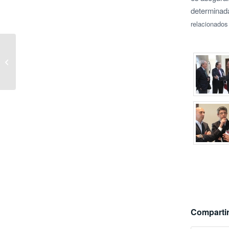
determinada
relacionados
AVE se reunirá en un
almuerzo de trabajo con
la APV
Compartir