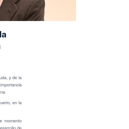
la
a
uda, y de la
 importancia
ana.
uerto, en la
ste momento
desarrollo de