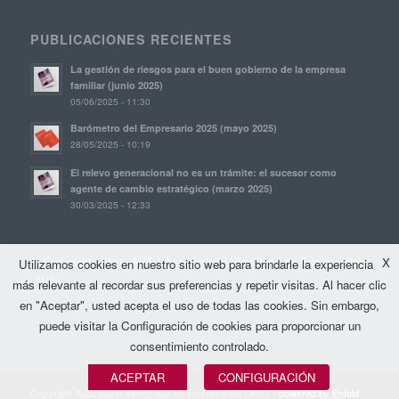
PUBLICACIONES RECIENTES
La gestión de riesgos para el buen gobierno de la empresa
familiar (junio 2025)
05/06/2025 - 11:30
Barómetro del Empresario 2025 (mayo 2025)
28/05/2025 - 10:19
El relevo generacional no es un trámite: el sucesor como
agente de cambio estratégico (marzo 2025)
30/03/2025 - 12:33
© Copyright, 2021. AVE | Asociación Valenciana de Empresarios
X
Utilizamos cookies en nuestro sitio web para brindarle la experiencia
(AVE)
más relevante al recordar sus preferencias y repetir visitas. Al hacer clic
en "Aceptar", usted acepta el uso de todas las cookies. Sin embargo,
puede visitar la Configuración de cookies para proporcionar un
consentimiento controlado.
ACEPTAR
CONFIGURACIÓN
Copyright Asociación Valenciana de Empresarios (AVE) -
powered by Enfold