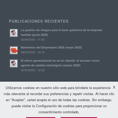
PUBLICACIONES RECIENTES
La gestión de riesgos para el buen gobierno de la empresa
familiar (junio 2025)
05/06/2025 - 11:30
Barómetro del Empresario 2025 (mayo 2025)
28/05/2025 - 10:19
El relevo generacional no es un trámite: el sucesor como
agente de cambio estratégico (marzo 2025)
30/03/2025 - 12:33
© Copyright, 2021. AVE | Asociación Valenciana de Empresarios
X
Utilizamos cookies en nuestro sitio web para brindarle la experiencia
(AVE)
más relevante al recordar sus preferencias y repetir visitas. Al hacer clic
en "Aceptar", usted acepta el uso de todas las cookies. Sin embargo,
puede visitar la Configuración de cookies para proporcionar un
consentimiento controlado.