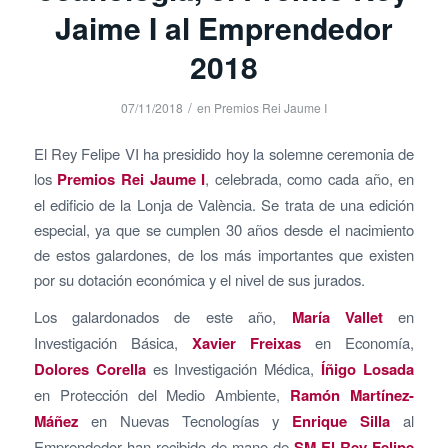
Jaime I al Emprendedor
2018
/
07/11/2018
en
Premios Rei Jaume I
El Rey Felipe VI ha presidido hoy la solemne ceremonia de
los
Premios Rei Jaume I
, celebrada, como cada año, en
el edificio de la Lonja de València. Se trata de una edición
especial, ya que se cumplen 30 años desde el nacimiento
de estos galardones, de los más importantes que existen
por su dotación económica y el nivel de sus jurados.
Los galardonados de este año,
María Vallet
en
Investigación Básica,
Xavier Freixas
en Economía,
Dolores Corella
es Investigación Médica,
Íñigo Losada
en Protección del Medio Ambiente,
Ramón Martínez-
Máñez
en Nuevas Tecnologías y
Enrique Silla
al
Emprendedor han recibido de mano de
SM El Rey Felipe