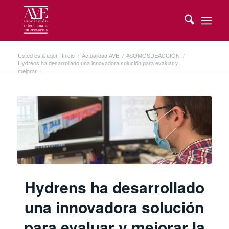
Usted está aquí:
Inicio
/
Actualidad AVE
/
#SOMOSDEACCIÓN
/
Hydrens ha desarrollado una innovadora solución para evaluar y
mejorar ...
Hydrens ha desarrollado
una innovadora solución
para evaluar y mejorar la