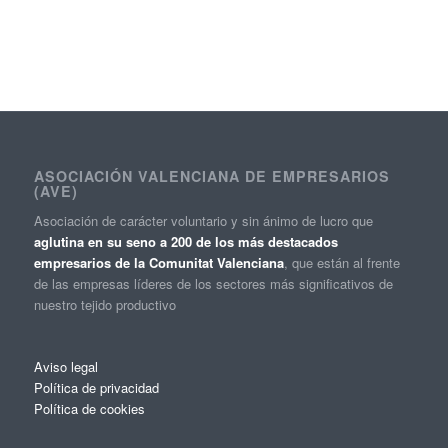
ASOCIACIÓN VALENCIANA DE EMPRESARIOS
(AVE)
Asociación de carácter voluntario y sin ánimo de lucro que
aglutina en su seno a 200 de los más destacados
empresarios de la Comunitat Valenciana
, que están al frente
de las empresas líderes de los sectores más significativos de
nuestro tejido productivo
Aviso legal
Política de privacidad
Política de cookies