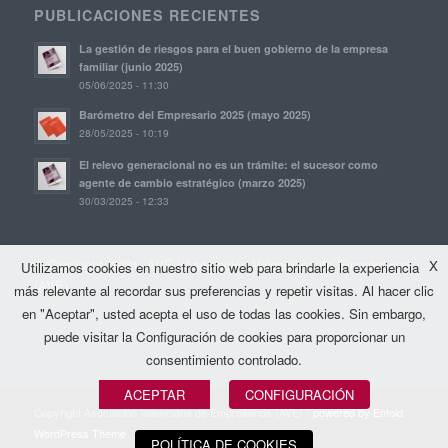
PUBLICACIONES RECIENTES
La gestión de riesgos para el buen gobierno de la empresa
familiar (junio 2025)
05/06/2025 - 11:30
Barómetro del Empresario 2025 (mayo 2025)
28/05/2025 - 10:19
El relevo generacional no es un trámite: el sucesor como
agente de cambio estratégico (marzo 2025)
30/03/2025 - 12:33
© Copyright, 2021. AVE | Asociación Valenciana de Empresarios
X
Utilizamos cookies en nuestro sitio web para brindarle la experiencia
(AVE)
más relevante al recordar sus preferencias y repetir visitas. Al hacer clic
en "Aceptar", usted acepta el uso de todas las cookies. Sin embargo,
puede visitar la Configuración de cookies para proporcionar un
consentimiento controlado.
ACEPTAR
CONFIGURACIÓN
Copyright Asociación Valenciana de Empresarios (AVE) -
powered by Enfold
WordPress Theme
POLÍTICA DE COOKIES