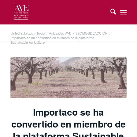
Usted está aquí:
Inicio
/
Actualidad AVE
/
#SOMOSDEACCIÓN
/
Importaco se ha convertido en miembro de la plataforma
Sustainable Agriculture...
Importaco se ha
convertido en miembro de
la plataforma Sustainable