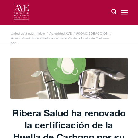
Usted está aquí:
Inicio
/
Actualidad AVE
/
#SOMOSDEACCIÓN
/
Ribera Salud ha renovado la certificación de la Huella de Carbono
por ...
Ribera Salud ha renovado
la certificación de la
Huella de Carbono por su