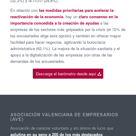
(32,3%) y la I+D+i (24,8%).
En relación con
las medidas prioritarias para acelerar la
reactivación de la economía
, hay un
claro consenso en la
importancia concedida a la creación de ayudas
a las
empresas de los sectores más golpeados por la crisis (el 72% de
los encuestados elige esta opción) y también en ofrecer mayor
facilidad para hacer negocios, agilizando la burocracia
administrativa (62,1%). La mejora de la situación sanitaria y el
apoyo a la digitalización de las empresas son otras de las
demandas de los encuestados.
Descarga el barómetro desde aquí
ASOCIACIÓN VALENCIANA DE EMPRESARIOS
(AVE)
Asociación de carácter voluntario y sin ánimo de lucro que
aglutina en su seno a 200 de los más destacados