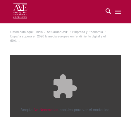
Usted está aquí:
Inicio
/
Actualidad AVE
/
Empresa y Economía
/
España supera en 2020 la media europea en rendimiento digital y el
60% ...
Acepte
No Necesarias
cookies para ver el contenido.