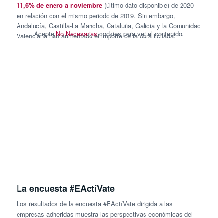
11,6% de enero a noviembre
(último dato disponible) de 2020
en relación con el mismo periodo de 2019. Sin embargo,
Andalucía, Castilla-La Mancha, Cataluña, Galicia y la Comunidad
Acepte
No Necesarias
cookies para ver el contenido.
Valenciana han aumentado el importe de la obra licitada.
La encuesta #EActíVate
Los resultados de la encuesta #EActíVate dirigida a las
empresas adheridas muestra las perspectivas económicas del