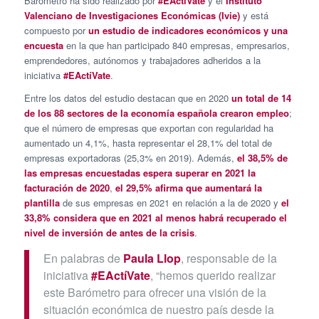
Barómetro ha sido realizado por
#EActíVate
y el
Instituto
Valenciano de Investigaciones Económicas
(Ivie)
y está
compuesto por
un estudio de indicadores económicos y una
encuesta
en la que han participado 840 empresas, empresarios,
emprendedores, autónomos y trabajadores adheridos a la
iniciativa
#EActíVate
.
Entre los datos del estudio destacan que en 2020
un total de 14
de los 88 sectores de la economía española crearon empleo
;
que el número de empresas que exportan con regularidad ha
aumentado un 4,1%, hasta representar el 28,1% del total de
empresas exportadoras (25,3% en 2019). Además,
el 38,5% de
las empresas encuestadas espera superar en 2021 la
facturación de 2020
,
el 29,5% afirma que aumentará la
plantilla
de sus empresas en 2021 en relación a la de 2020 y
el
33,8% considera que en 2021 al menos habrá recuperado el
nivel de inversión
de antes de la crisis
.
En palabras de
Paula Llop
, responsable de la
iniciativa
#EActíVate
, “hemos querido realizar
este Barómetro para ofrecer una visión de la
situación económica de nuestro país desde la