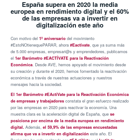
España supera en 2020 la media
europea en rendimiento digital y el 60%
de las empresas va a invertir en
digitalización este año
Con motivo del
1º aniversario
del movimiento
#EstoNOtienequePARAR, ahora
#Eactívate
, que ya suma más
de 5.000 empresas, empresari@s y emprendedores, publicamos
el
1er Barómetro #EACTÍVATE para la Reactivación
Económica
. Desde AVE, hemos apoyado el movimiento desde
su creación y durante el 2020, hemos fomentado la reactivación
económica a través de nuestras actuaciones y nuestros
mensajes hacia la sociedad.
El 1er Barómetro #EActíVate para la Reactivación Económica
de empresas y trabajadores
constata el gran esfuerzo realizado
por las empresas en 2020 para reactivar la economía. Una
muestra clara es la aceleración digital de España, que
se
posiciona por encima de la media europea en rendimiento
digital.
Además,
el 59,9% de las empresas encuestadas
afirma que va a invertir en digitalización
este año. El